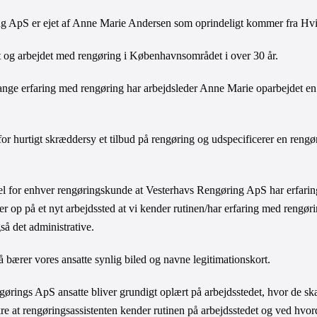
g ApS er ejet af Anne Marie Andersen som oprindeligt kommer fra Hvid
 og arbejdet med rengøring i Københavnsområdet i over 30 år. 
ge erfaring med rengøring har arbejdsleder Anne Marie oparbejdet en i
r hurtigt skræddersy et tilbud på rengøring og udspecificerer en rengø
del for enhver rengøringskunde at Vesterhavs Rengøring ApS har erfari
er op på et nyt arbejdssted at vi kender rutinen/har erfaring med rengørin
å det administrative. 
 så bærer vores ansatte synlig biled og navne l
e
gitimationskort. 
ørings ApS ansatte bliver grundigt oplært på arbejdsstedet, hvor de sk
re at rengøringsassistenten kender rutinen på arbejdsstedet og ved hvor