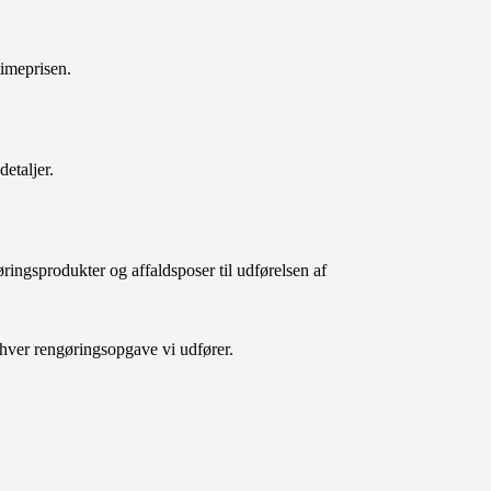
timeprisen. 
etaljer. 
ringsprodukter og affaldsposer til udførelsen af 
ver rengøringsopgave vi udfører. 