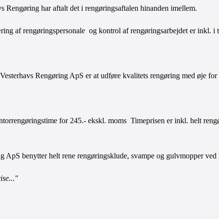
 Rengøring har aftalt det i rengøringsaft
a
len hinanden imellem. 
ing af rengøringspersonale  og kontrol af rengøringsarbejdet er inkl. i 
sterhavs Rengøring ApS er at udføre kvalitets rengøring med øje for d
ntorrengøringstime for 245.- ekskl. moms  Timeprisen er inkl. helt rengø
g ApS benytter helt rene rengøringsklude, svampe og gulvmopper ved h
ise..."