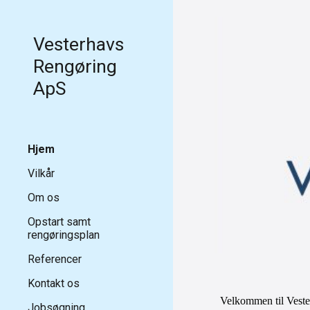
Sk
Vesterhavs
Rengøring
ApS
Hjem
Vilkår
Om os
Opstart samt
rengøringsplan
Referencer
Kontakt os
Velkommen til Vest
Jobsøgning